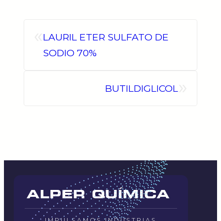
«
LAURIL ETER SULFATO DE
SODIO 70%
»
BUTILDIGLICOL
IMPULSAMOS INDUSTRIAS